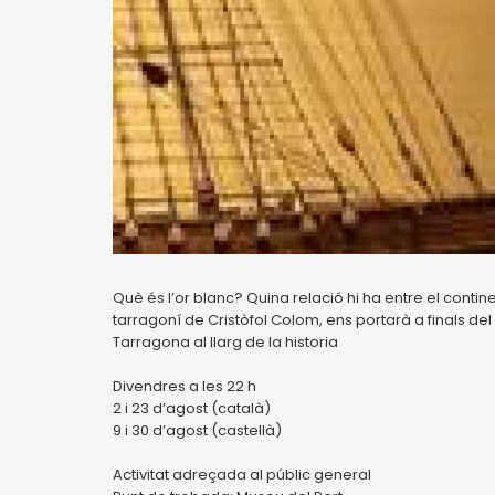
Què és l’or blanc? Quina relació hi ha entre el contin
tarragoní de Cristòfol Colom, ens portarà a finals de
Tarragona al llarg de la historia
Divendres a les 22 h
2 i 23 d’agost (català)
9 i 30 d’agost (castellà)
Activitat adreçada al públic general