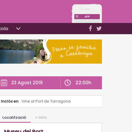
pida
22:00h
23 Agost 2019
Inclòs en:
Vine al Port de Tarragona
Localització
+ Info
Museu del Port