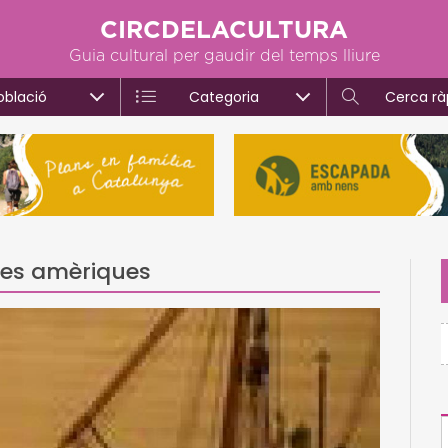
CIRCDELACULTURA
Guia cultural per gaudir del temps lliure
oblació
Categoria
Cerca rà
 les amèriques