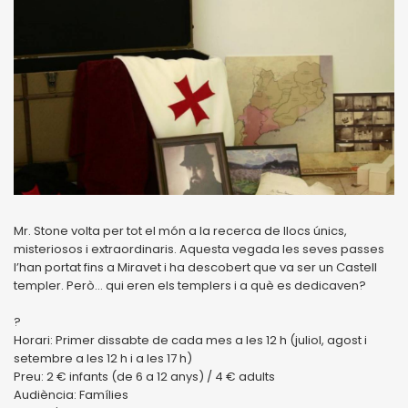
Mr. Stone volta per tot el món a la recerca de llocs únics,
misteriosos i extraordinaris. Aquesta vegada les seves passes
l’han portat fins a Miravet i ha descobert que va ser un Castell
templer. Però… qui eren els templers i a què es dedicaven?
?
Horari: Primer dissabte de cada mes a les 12 h (juliol, agost i
setembre a les 12 h i a les 17 h)
Preu: 2 € infants (de 6 a 12 anys) / 4 € adults
Audiència: Famílies