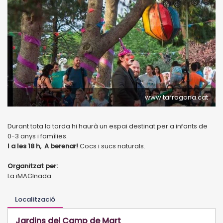
www.tarragona.cat
Durant tota la tarda hi haurà un espai destinat per a infants de
0-3 anys i famílies.
I a les 18 h, A berenar!
Cocs i sucs naturals.
Organitzat per:
La iMAGInada
Localització
Jardins del Camp de Mart