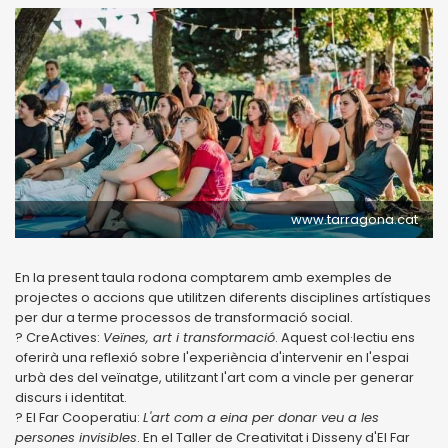
www.tarragona.cat
En la present taula rodona comptarem amb exemples de
projectes o accions que utilitzen diferents disciplines artístiques
per dur a terme processos de transformació social.
? CreActives:
Veïnes, art i transformació
. Aquest col·lectiu ens
oferirà una reflexió sobre l'experiència d'intervenir en l'espai
urbà des del veïnatge, utilitzant l'art com a vincle per generar
discurs i identitat.
? El Far Cooperatiu:
L'art com a eina per donar veu a les
persones invisibles
. En el Taller de Creativitat i Disseny d'El Far