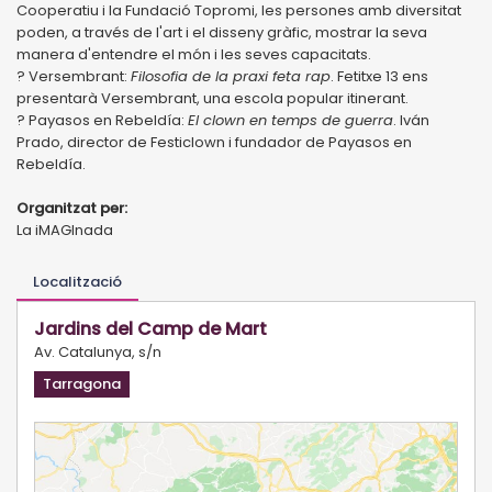
Cooperatiu i la Fundació Topromi, les persones amb diversitat
poden, a través de l'art i el disseny gràfic, mostrar la seva
manera d'entendre el món i les seves capacitats.
? Versembrant:
Filosofia de la praxi feta rap
. Fetitxe 13 ens
presentarà Versembrant, una escola popular itinerant.
? Payasos en Rebeldía:
El clown en temps de guerra
. Iván
Prado, director de Festiclown i fundador de Payasos en
Rebeldía.
Organitzat per:
La iMAGInada
Localització
Jardins del Camp de Mart
Av. Catalunya, s/n
Tarragona