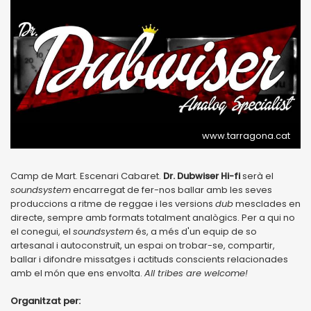
www.tarragona.cat
Camp de Mart. Escenari Cabaret.
Dr. Dubwiser Hi-fi
serà el
soundsystem
encarregat de fer-nos ballar amb les seves
produccions a ritme de reggae i les versions
dub
mesclades en
directe, sempre amb formats totalment analògics. Per a qui no
el conegui, el
soundsystem
és, a més d'un equip de so
artesanal i autoconstruït, un espai on trobar-se, compartir,
ballar i difondre missatges i actituds conscients relacionades
amb el món que ens envolta.
All tribes are welcome!
Organitzat per: