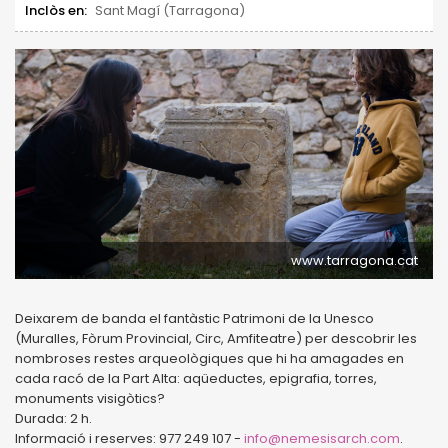
Inclòs en:
Sant Magí (Tarragona)
www.tarragona.cat
Deixarem de banda el fantàstic Patrimoni de la Unesco
(Muralles, Fòrum Provincial, Circ, Amfiteatre) per descobrir les
nombroses restes arqueològiques que hi ha amagades en
cada racó de la Part Alta: aqüeductes, epigrafia, torres,
monuments visigòtics?
Durada: 2 h.
Informació i reserves: 977 249 107 -
info@nemesisarch.com
.