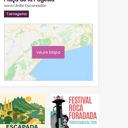
vora l'Antic Escorxador
Tarragona
Veure Mapa
Ampliar Mapa