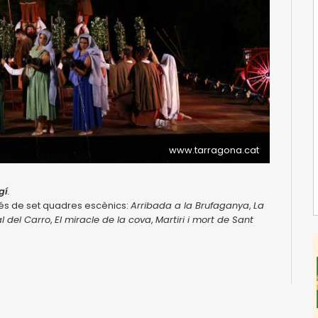
www.tarragona.cat
gí
.
vés de set quadres escènics:
Arribada a la Brufaganya
,
La
al del Carro
,
El miracle de la cova
,
Martiri i mort de Sant