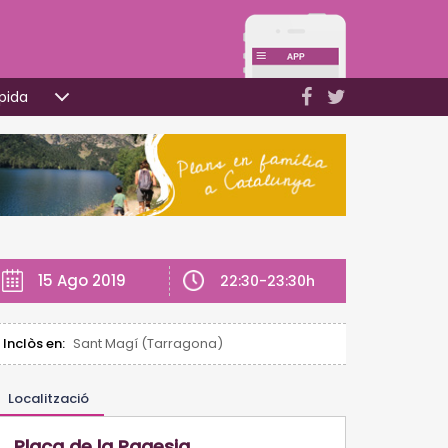
pida
15 Ago 2019
22:30-23:30h
Inclòs en:
Sant Magí (Tarragona)
Localització
Plaça de la Pagesia