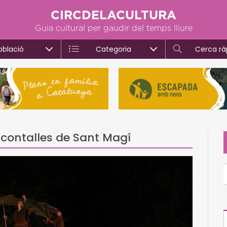
CIRCDELACULTURA
Guia cultural per gaudir del temps lliure
oblació
Categoria
Cerca rà
 contalles de Sant Magí