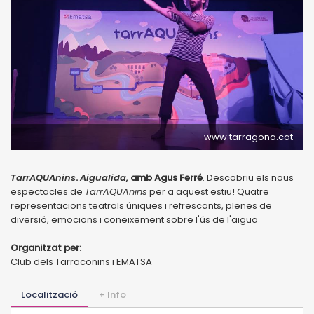
www.tarragona.cat
TarrAQUAnins
.
Aigualida,
amb Agus Ferré
. Descobriu els nous
espectacles de
TarrAQUAnins
per a aquest estiu! Quatre
representacions teatrals úniques i refrescants, plenes de
diversió, emocions i coneixement sobre l'ús de l'aigua
Organitzat per:
Club dels Tarraconins i EMATSA
Localització
+ Info