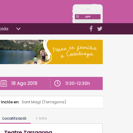
pida
18 Ago 2019
11:30-12:30h
Inclòs en:
Sant Magí (Tarragona)
Localització
+ Info
Teatre Tarragona