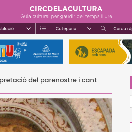
CIRCDELACULTURA
Guia cultural per gaudir del temps lliure
oblació
Categoria
Cerca rà
rpretació del parenostre i cant