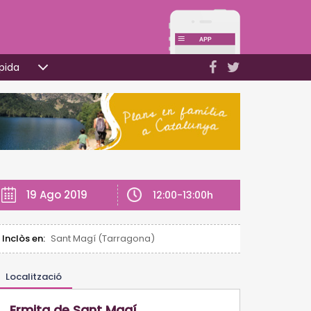
pida
19 Ago 2019
12:00-13:00h
Inclòs en:
Sant Magí (Tarragona)
Localització
Ermita de Sant Magí