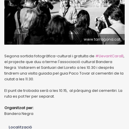
www.tarragona.cat
Segona sortida fotogràfica-cultural i gratuïta de
#LlevantCaraB
,
el projecte que duu a terme l'associació cultural Bandera
Negra. Visitarem el Santuari del Loreto a les 10.30 i després
tindrem una visita guiada pel guia Paco Tovar al cementiri de la
ciutat a les 11.30.
El punt de trobada serà a les 10.15, al pàrquing del cementiri. La
ruta es pot fer per separat.
Organitzat per:
Bandera Negra
Localització