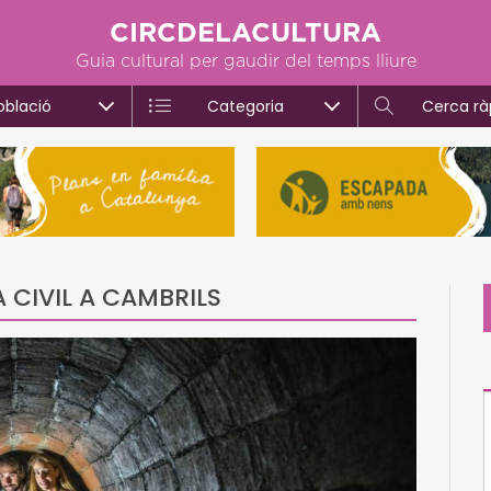
CIRCDELACULTURA
Guia cultural per gaudir del temps lliure
oblació
Categoria
Cerca rà
 CIVIL A CAMBRILS