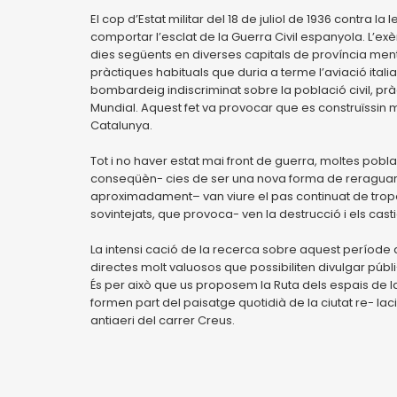
El cop d’Estat militar del 18 de juliol de 1936 contra 
comportar l’esclat de la Guerra Civil espanyola. L’exèr
dies següents en diverses capitals de província ment
pràctiques habituals que duria a terme l’aviació itali
bombardeig indiscriminat sobre la població civil, pr
Mundial. Aquest fet va provocar que es construïssin mil
Catalunya.
Tot i no haver estat mai front de guerra, moltes pob
conseqüèn- cies de ser una nova forma de reraguarda
aproximadament– van viure el pas continuat de tropes,
sovintejats, que provoca- ven la destrucció i els ca
La intensi cació de la recerca sobre aquest període 
directes molt valuosos que possibiliten divulgar públi
És per això que us proposem la Ruta dels espais de la
formen part del paisatge quotidià de la ciutat re- laci
antiaeri del carrer Creus.