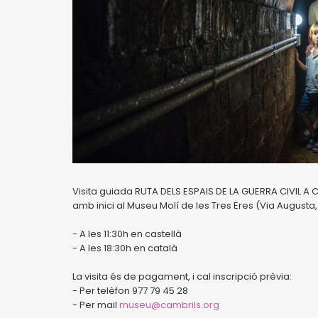
Visita guiada RUTA DELS ESPAIS DE LA GUERRA CIVIL A 
amb inici al Museu Molí de les Tres Eres (Via Augusta, 
- A les 11:30h en castellà
- A les 18:30h en català
La visita és de pagament, i cal inscripció prèvia:
- Per telèfon 977 79 45 28
- Per mail
museu@cambrils.org