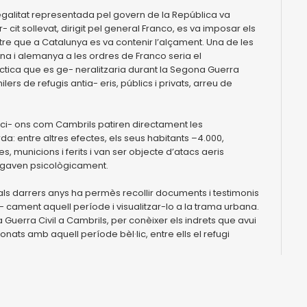
la legalitat representada pel govern de la República va
- cit sollevat, dirigit pel general Franco, es va imposar els
re que a Catalunya es va contenir l’alçament. Una de les
ana i alemanya a les ordres de Franco seria el
àctica que es ge- neralitzaria durant la Segona Guerra
ers de refugis antia- eris, públics i privats, arreu de
laci- ons com Cambrils patiren directament les
: entre altres efectes, els seus habitants –4.000,
 municions i ferits i van ser objecte d’atacs aeris
stigaven psicològicament.
als darrers anys ha permès recollir documents i testimonis
- cament aquell període i visualitzar-lo a la trama urbana.
 Guerra Civil a Cambrils, per conèixer els indrets que avui
onats amb aquell període bèl·lic, entre ells el refugi