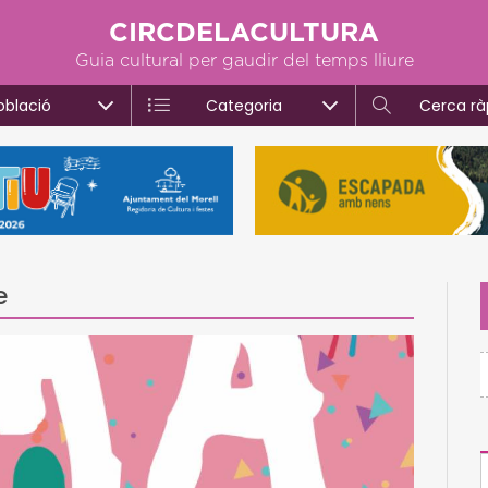
CIRCDELACULTURA
Guia cultural per gaudir del temps lliure
oblació
Categoria
Cerca rà
e