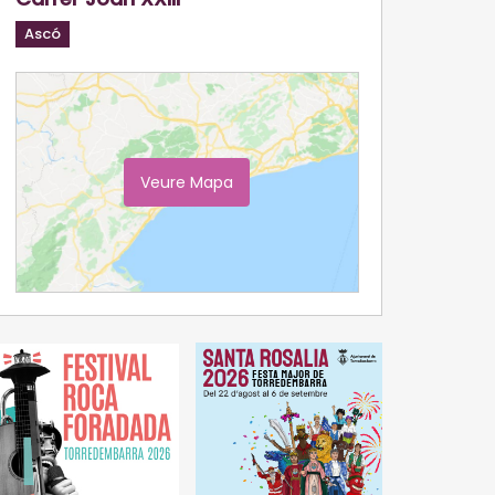
Ascó
Veure Mapa
Ampliar Mapa