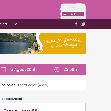
pida
23:59h
15 Agost 2019
Inclòs en:
Festa Major (Ascó)
Localització
Carrer Joan XXIII