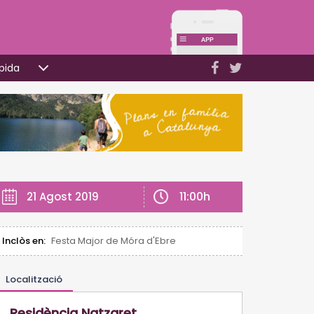
pida
11:00h
21 Agost 2019
Inclòs en:
Festa Major de Móra d'Ebre
Localització
Residència Natzaret