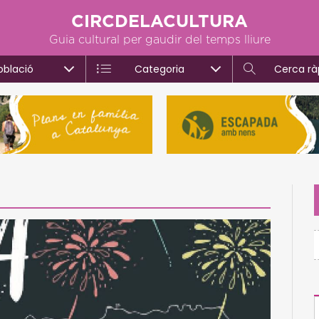
CIRCDELACULTURA
Guia cultural per gaudir del temps lliure
oblació
Categoria
Cerca rà