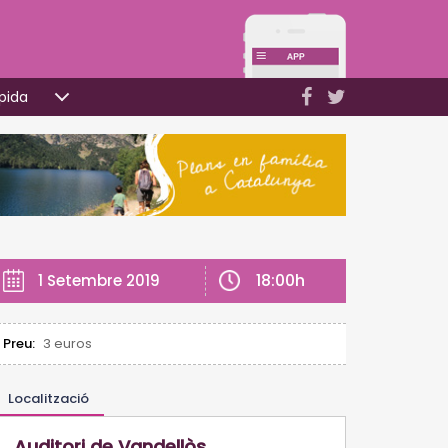
pida
18:00h
1 Setembre 2019
Preu:
3 euros
Localització
Auditori de Vandellòs