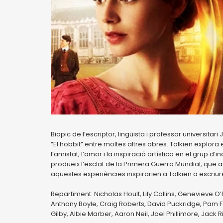
Biopic de l’escriptor, lingüista i professor universitari 
“El hobbit” entre moltes altres obres. Tolkien explora
l’amistat, l’amor i la inspiració artística en el grup d
produeix l’esclat de la Primera Guerra Mundial, qu
aquestes experiències inspirarien a Tolkien a escriur
Repartiment: Nicholas Hoult, Lily Collins, Genevieve 
Anthony Boyle, Craig Roberts, David Puckridge, Pam Fe
Gilby, Albie Marber, Aaron Neil, Joel Phillimore, Jack R