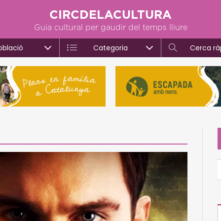
CIRCDELACULTURA
Guia cultural per gaudir del temps lliure
oblació
Categoria
Cerca rà