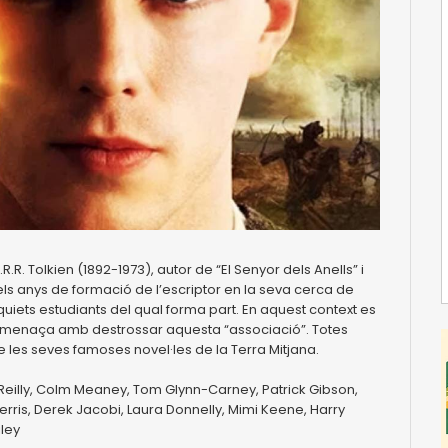
J.R.R. Tolkien (1892-1973), autor de “El Senyor dels Anells” i
 els anys de formació de l’escriptor en la seva cerca de
’inquiets estudiants del qual forma part. En aquest context es
e amenaça amb destrossar aquesta “associació”. Totes
e les seves famoses novel·les de la Terra Mitjana.
O’Reilly, Colm Meaney, Tom Glynn-Carney, Patrick Gibson,
rris, Derek Jacobi, Laura Donnelly, Mimi Keene, Harry
iley