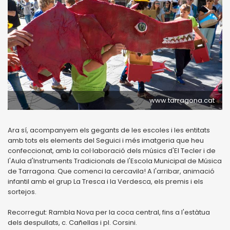
www.tarragona.cat
Ara sí, acompanyem els gegants de les escoles i les entitats
amb tots els elements del Seguici i més imatgeria que heu
confeccionat, amb la col·laboració dels músics d'El Tecler i de
l'Aula d'Instruments Tradicionals de l'Escola Municipal de Música
de Tarragona. Que comenci la cercavila! A l'arribar, animació
infantil amb el grup La Tresca i la Verdesca, els premis i els
sortejos.
Recorregut: Rambla Nova per la coca central, fins a l'estàtua
dels despullats, c. Cañellas i pl. Corsini.