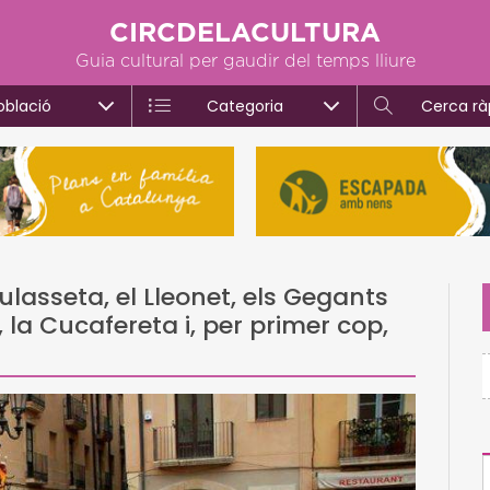
CIRCDELACULTURA
Guia cultural per gaudir del temps lliure
oblació
Categoria
Cerca rà
ulasseta, el Lleonet, els Gegants
, la Cucafereta i, per primer cop,