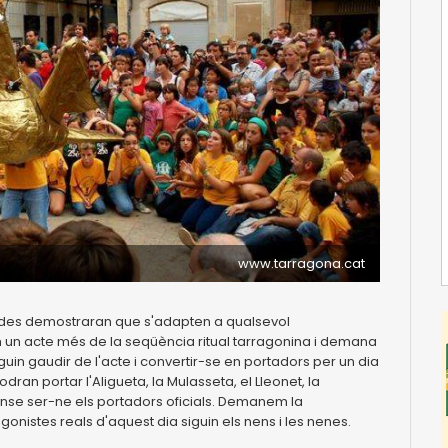
www.tarragona.cat
udes demostraran que s'adapten a qualsevol
m un acte més de la seqüència ritual tarragonina i demana
in gaudir de l'acte i convertir-se en portadors per un dia
dran portar l'Aligueta, la Mulasseta, el Lleonet, la
sense ser-ne els portadors oficials. Demanem la
onistes reals d'aquest dia siguin els nens i les nenes.