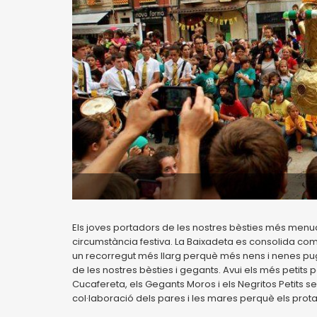
Els joves portadors de les nostres bèsties més men
circumstància festiva. La Baixadeta es consolida co
un recorregut més llarg perquè més nens i nenes pugu
de les nostres bèsties i gegants. Avui els més petits po
Cucafereta, els Gegants Moros i els Negritos Petits 
col·laboració dels pares i les mares perquè els protag