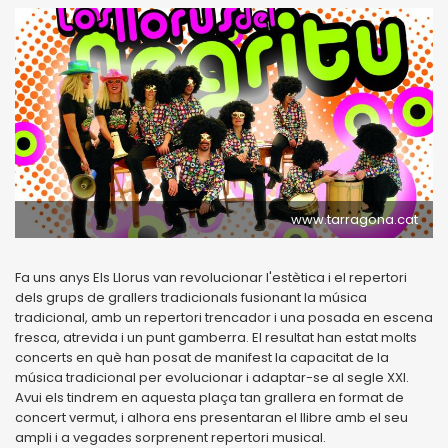
www.tarragona.cat
Fa uns anys Els Llorus van revolucionar l'estètica i el repertori
dels grups de grallers tradicionals fusionant la música
tradicional, amb un repertori trencador i una posada en escena
fresca, atrevida i un punt gamberra. El resultat han estat molts
concerts en què han posat de manifest la capacitat de la
música tradicional per evolucionar i adaptar-se al segle XXI.
Avui els tindrem en aquesta plaça tan grallera en format de
concert vermut, i alhora ens presentaran el llibre amb el seu
ampli i a vegades sorprenent repertori musical.