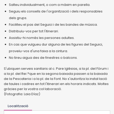
Salteu individualment, o com a màxim en parella.
Seguiu els consells de l'organització i dels responsables
dels grups.
Faciliteu el pas del Seguici i de les bandes de música.
Distribuïu-vos per tot l'itinerari.
Assistiu-hi només les persones adultes.
En cas que vulgueu dur alguna de les figures del Seguici,
proveïu-vos d'una faixa a la cintura.
No tireu aigua des de finestres o balcons.
S'ubiquen serveis sanitaris al c. Pare Iglésias, a la pl. del Fòrum i
a la pl. del Rei ?que en la segona baixada passen a la baixada
de la Pescateria i a la pl. de la Font. No s'autoritza la instal·lació
de taules i cadires en tot l'itinerari en els horaris indicats. Moltes
gràcies per la vostra col·laboració.
(Fotografia: Laia Díaz)
Localització