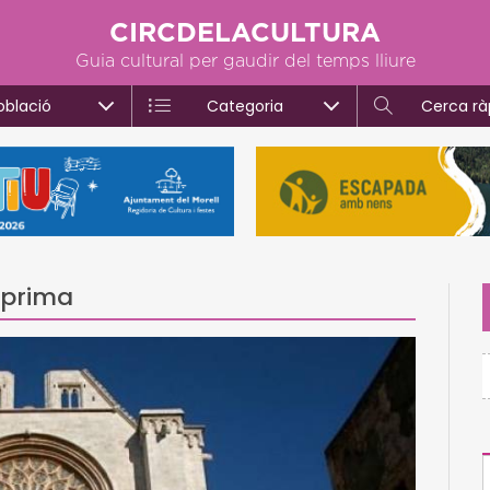
CIRCDELACULTURA
Guia cultural per gaudir del temps lliure
oblació
Categoria
Cerca rà
 prima