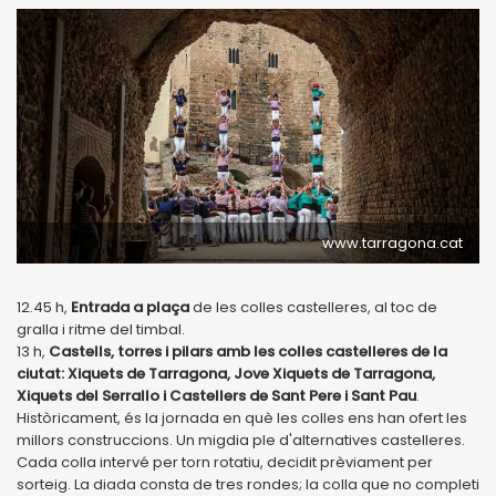
www.tarragona.cat
12.45 h,
Entrada a plaça
de les colles castelleres, al toc de
gralla i ritme del timbal.
13 h,
Castells, torres i pilars amb les colles castelleres de la
ciutat: Xiquets de Tarragona, Jove Xiquets de Tarragona,
Xiquets del Serrallo i Castellers de Sant Pere i Sant Pau
.
Històricament, és la jornada en què les colles ens han ofert les
millors construccions. Un migdia ple d'alternatives castelleres.
Cada colla intervé per torn rotatiu, decidit prèviament per
sorteig. La diada consta de tres rondes; la colla que no completi