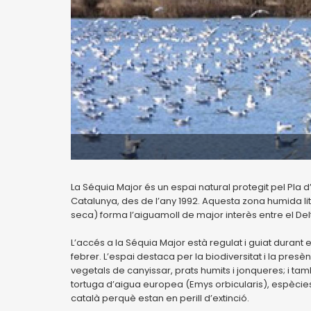
La Séquia Major és un espai natural protegit pel Pla d
Catalunya, des de l’any 1992. Aquesta zona humida lito
seca) forma l’aiguamoll de major interès entre el Delta
L’accés a la Séquia Major està regulat i guiat durant 
febrer. L’espai destaca per la biodiversitat i la pres
vegetals de canyissar, prats humits i jonqueres; i tam
tortuga d’aigua europea (Emys orbicularis), espècies 
català perquè estan en perill d’extinció.