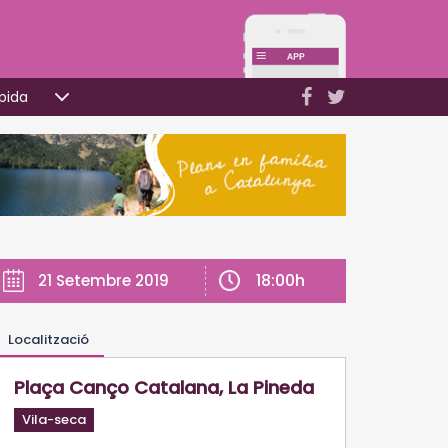
pida
18:00h
21 Setembre 2019
Localització
Plaça Canço Catalana, La Pineda
Vila-seca