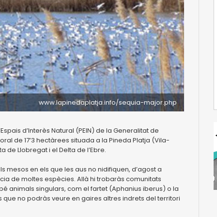
www.lapinedaplatja.info/sequia-major.php
’Espais d’Interès Natural (PEIN) de la Generalitat de
ral de 17’3 hectàrees situada a la Pineda Platja (Vila-
 de Llobregat i el Delta de l’Ebre.
els mesos en els que les aus no nidifiquen, d’agost a
ència de moltes espècies. Allà hi trobaràs comunitats
bé animals singulars, com el fartet (Aphanius iberus) o la
que no podràs veure en gaires altres indrets del territori