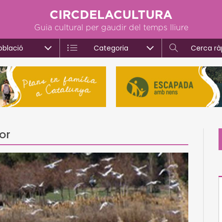
CIRCDELACULTURA
Guia cultural per gaudir del temps lliure
oblació
Categoria
Cerca rà
or