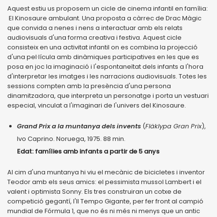
Aquest estiu us proposem un cicle de cinema infantil en família:
El Kinosaure ambulant. Una proposta a càrrec de Drac Màgic
que convida a nenes i nens a interactuar amb els relats
audiovisuals d'una forma creativa i festiva. Aquest cicle
consisteix en una activitat infantil on es combina la projecció
d'una pel·lícula amb dinàmiques participatives en les que es
posa en joc la imaginació i l'espontaneïtat dels infants a l'hora
d'interpretar les imatges i les narracions audiovisuals. Totes les
sessions compten amb la presència d'una persona
dinamitzadora, que interpreta un personatge i porta un vestuari
especial, vinculat a l'imaginari de l'univers del Kinosaure.
Grand Prix a la muntanya dels invents
(
Fläklypa Gran Prix
),
Ivo Caprino. Noruega, 1975. 88 min.
Edat: famílies amb infants a partir de 5 anys
Al cim d'una muntanya hi viu el mecànic de bicicletes i inventor
Teodor amb els seus amics: el pessimista mussol Lambert i el
valent i optimista Sonny. Els tres construiran un cotxe de
competició gegantí, l'Il Tempo Gigante, per fer front al campió
mundial de Fórmula 1, que no és ni més ni menys que un antic