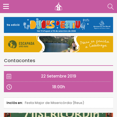
Contacontes
22 Setembre 2019
18:00h
Inclòs en:
Festa Major de Misericòrdia (Reus)