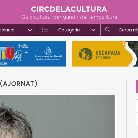
CIRCDELACULTURA
Guia cultural per gaudir del temps lliure
oblació
Categoria
Cerca rà
h (AJORNAT)