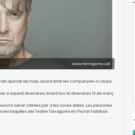
www.tarragona.cat
s’han ajornat de mutu acord amb les companyies a causa
er a aquest divendres, tindrà lloc el divendres 13 de març
cions seran vàlides per a les noves dates. Les persones
 les taquilles del Teatre Tarragona en l'horari habitual.