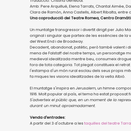
Traducció: Cristina Genebat
Amb: Pere Arquillué, Elena Tarrats, Chantal Aimée, Dav
Clara de Ramón, Anna Castells, Albert Ribalta, entre d
Una coproducció del Teatre Romea, Centro Dramático
Un muntatge transgressor i divertit dirigit per Julio M
original i singular que parteix de les essències de la v
del West End i de Broadway.
Decadent, abandonat, patètic, però també valent i diver
mena de Falstaff del nostre temps, un personatge m
medieval idealitzada mentre beu, consumeix drogues 
fora de tota categoria. Tot plegat constitueix el retr
l'estampa d'un món rural esclau dels seus propis mit
fa miques les visions idealitzades de la vella Albió.
El muntatge s'inspira en
Jerusalem
, un himne compost
1916. Molt popular al país, el tema ha estat proposat 
S'adverteix el públic que, en un moment de la repres
durant un minut aproximadament.
Venda d'entrades:
A partir del 3 d'octubre a les
taquilles del teatre Tar