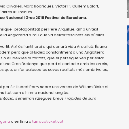
id Olivares, Marc Rodríguez, Víctor Pi, Guillem Balart,
'altres 180 minuts
 Nacional i Grec 2019 Festival de Barcelona.
anrique i protagonitzat per Pere Arquillué, amb un text
ella Anglaterra rural i que va deixar fascinats els públics
tit. Així és l'antiheroi a qui donarà vida Arquillué. És una
odern però que al·ludeix constantment a una Anglaterra
o eludeix les autoritats, que el persegueixen per estar
at d'una Gran Bretanya que perd el contacte amb les arrels,
es que, en fer paleses les seves realitats més ombrívoles,
 per Sir Hubert Parry sobre uns versos de William Blake el
fins i tot com a himne nacional anglès.
entació, s'emetran ràfegues breus i ràpides de llum
ragona
o en línia a
tarracoticket.cat