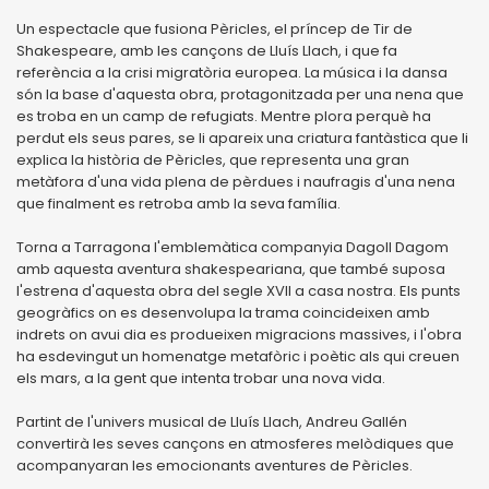
Un espectacle que fusiona Pèricles, el príncep de Tir de
Shakespeare, amb les cançons de Lluís Llach, i que fa
referència a la crisi migratòria europea. La música i la dansa
són la base d'aquesta obra, protagonitzada per una nena que
es troba en un camp de refugiats. Mentre plora perquè ha
perdut els seus pares, se li apareix una criatura fantàstica que li
explica la història de Pèricles, que representa una gran
metàfora d'una vida plena de pèrdues i naufragis d'una nena
que finalment es retroba amb la seva família.
Torna a Tarragona l'emblemàtica companyia Dagoll Dagom
amb aquesta aventura shakespeariana, que també suposa
l'estrena d'aquesta obra del segle XVII a casa nostra. Els punts
geogràfics on es desenvolupa la trama coincideixen amb
indrets on avui dia es produeixen migracions massives, i l'obra
ha esdevingut un homenatge metafòric i poètic als qui creuen
els mars, a la gent que intenta trobar una nova vida.
Partint de l'univers musical de Lluís Llach, Andreu Gallén
convertirà les seves cançons en atmosferes melòdiques que
acompanyaran les emocionants aventures de Pèricles.