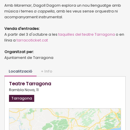
Amb
Maremar
, Dagoll Dagom explora un nou llenguatge amb
música i temes
a cappella
, amb les veus sense orquestra ni
acompanyament instrumental.
Venda d'entrades:
A partir del 3 d'octubre a les
taquilles del teatre Tarragona
o en
línia a
tarracoticket.cat
Organitzat per:
Ajuntament de Tarragona
Localització
+ Info
Teatre Tarragona
Rambla Nova, 11
Tarragona