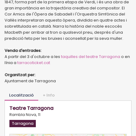
1847, forma part de la primera etapa de Verdi, i és una obra de
gran importància en la trajectòria creativa del compositor. El
Cor Amics de l'Òpera de Sabadell i l'Orquestra Simfònica del
Vallès interpretaran aquesta òpera, dividida en quatre actes i
sobretitulada en català. Narra la història del noble escocès
Macbeth per arribar al tron a qualsevol preu, després d'una
predicció feta per les bruixes i aconsellat per la seva muller.
Venda d'entrades:
A partir del 3 d'octubre a les
taquilles del teatre Tarragona
o en
línia a
tarracoticket.cat
Organitzat per:
Ajuntament de Tarragona
Localització
+ Info
Teatre Tarragona
Rambla Nova, 11
Tarragona