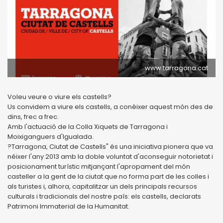
www.tarragona.cat
Voleu veure o viure els castells?
Us convidem a viure els castells, a conèixer aquest món des de
dins, frec a frec.
Amb l'actuació de la Colla Xiquets de Tarragona i
Moixiganguers d'Igualada.
?Tarragona, Ciutat de Castells" és una iniciativa pionera que va
néixer l'any 2013 amb la doble voluntat d'aconseguir notorietat i
posicionament turístic mitjançant l'apropament del món
casteller a la gent de la ciutat que no forma part de les colles i
als turistes i, alhora, capitalitzar un dels principals recursos
culturals i tradicionals del nostre país: els castells, declarats
Patrimoni Immaterial de la Humanitat.