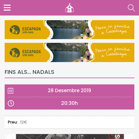
FINS ALS... NADALS
28 Desembre 2019
20:30h
Preu:
12€