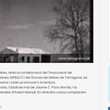
www.tarragona.cat
etres, amb la col·laboració de l'Associació de
alanes (APELLC) i de l'Escola de Lletres de Tarragona, es
el·la i volen promoure'n la lectura .
ada, Ciutat de mal de Jaume C. Pons Alorda, i la
habitades d'Adam Manyé. En ambdós casos comptarem
ca