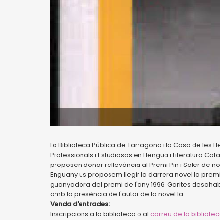
La Biblioteca Pública de Tarragona i la Casa de les Ll
Professionals i Estudiosos en Llengua i Literatura Cat
proposen donar rellevància al Premi Pin i Soler de nov
Enguany us proposem llegir la darrera novel·la premi
guanyadora del premi de l'any 1996, Garites desa
amb la presència de l'autor de la novel·la.
Venda d'entrades:
Inscripcions a la biblioteca o al
correu de la bibliote