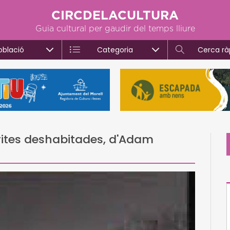
CIRCDELACULTURA
Guia cultural per gaudir del temps lliure
oblació
Categoria
Cerca rà
arites deshabitades, d'Adam