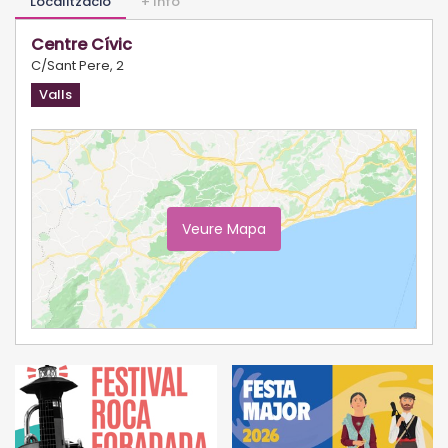
Localització
+ Info
Centre Cívic
C/Sant Pere, 2
Valls
Veure Mapa
Ampliar Mapa