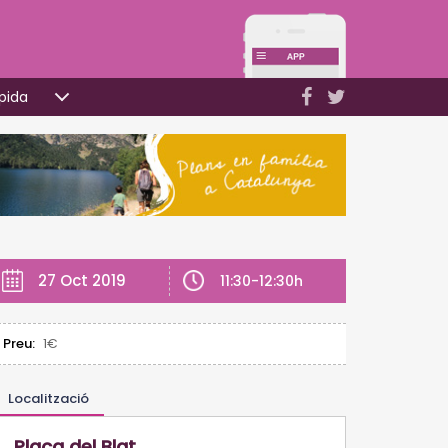
pida
27 Oct 2019
11:30-12:30h
Preu:
1€
Localització
Plaça del Blat