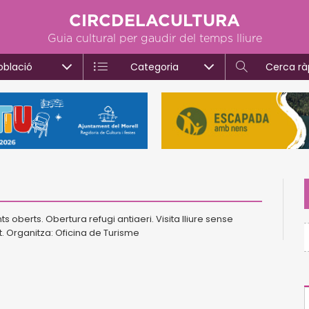
CIRCDELACULTURA
Guia cultural per gaudir del temps lliure
oblació
Categoria
Cerca rà
ts oberts. Obertura refugi antiaeri. Visita lliure sense
. Organitza: Oficina de Turisme