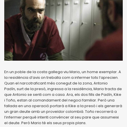
En un poble de la costa gallega viu Mario, un home exemplar. A
la residència d’avis on treballa com a infermer tots l’aprecien.
Quan el narcotraficant més conegut de la zona, Antonio
Padín, surt de la presó, ingressa a la residència, Mario tracta de
que Antonio se senti com a casa. Ara, els dos fills de Padín, Kike
i Toño, estan al comandament del negoci familiar. Però una
fallada en una operació portarà a Kike a la presó i els generarà
un gran deute amb un proveïdor colombià. Toño recorrerà a
l’infermer perquè intenti convèncer al seu pare que assumeixi
el deute. Però Mario té els seus propis plans.