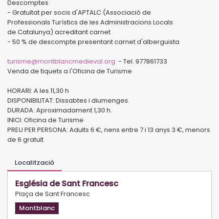
Descomptes
- Gratuïtat per socis d'APTALC (Associació de
Professionals Turístics de les Administracions Locals
de Catalunya) acreditant carnet
- 50 % de descompte presentant carnet d'alberguista
turisme@montblancmedieval.org
- Tel. 977861733
Venda de tiquets a l'Oficina de Turisme
HORARI: A les 11,30 h
DISPONIBILITAT: Dissabtes i diumenges.
DURADA: Aproximadament 1,30 h.
INICI: Oficina de Turisme
PREU PER PERSONA: Adults 6 €, nens entre 7 i 13 anys 3 €, menors
de 6 gratuït
Localització
Església de Sant Francesc
Plaça de Sant Francesc
Montblanc