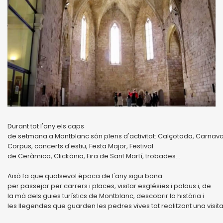
Durant tot l'any els caps
de setmana a Montblanc són plens d'activitat: Calçotada, Carnaval
Corpus, concerts d'estiu, Festa Major, Festival
de Ceràmica, Clickània, Fira de Sant Martí, trobades...
Això fa que qualsevol època de l'any sigui bona
per passejar per carrers i places, visitar esglésies i palaus i, de
la mà dels guies turístics de Montblanc, descobrir la història i
les llegendes que guarden les pedres vives tot realitzant una visit