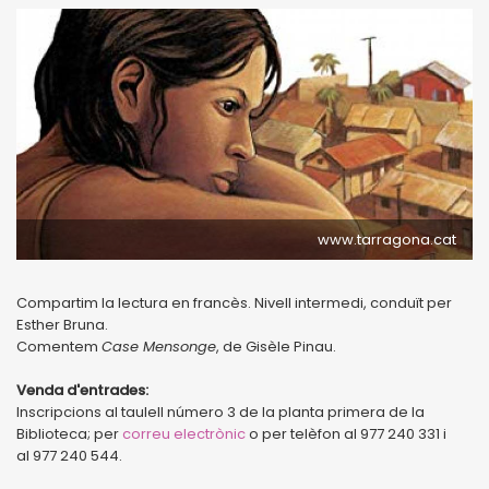
www.tarragona.cat
Compartim la lectura en francès. Nivell intermedi, conduït per
Esther Bruna.
Comentem
Case Mensonge
, de Gisèle Pinau.
Venda d'entrades:
Inscripcions al taulell número 3 de la planta primera de la
Biblioteca; per
correu electrònic
o per telèfon al 977 240 331 i
al 977 240 544.