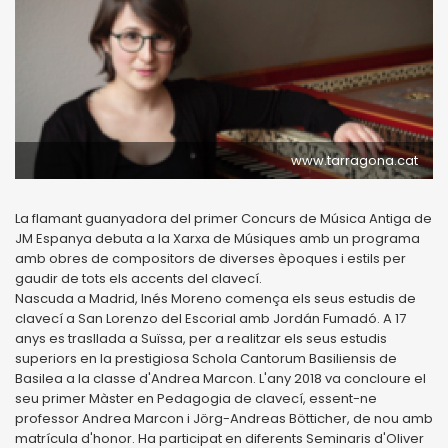
www.tarragona.cat
La flamant guanyadora del primer Concurs de Música Antiga de
JM Espanya debuta a la Xarxa de Músiques amb un programa
amb obres de compositors de diverses èpoques i estils per
gaudir de tots els accents del clavecí.
Nascuda a Madrid, Inés Moreno comença els seus estudis de
clavecí a San Lorenzo del Escorial amb Jordán Fumadó. A 17
anys es trasllada a Suïssa, per a realitzar els seus estudis
superiors en la prestigiosa Schola Cantorum Basiliensis de
Basilea a la classe d'Andrea Marcon. L'any 2018 va concloure el
seu primer Màster en Pedagogia de clavecí, essent-ne
professor Andrea Marcon i Jörg-Andreas Bötticher, de nou amb
matrícula d'honor. Ha participat en diferents Seminaris d'Oliver