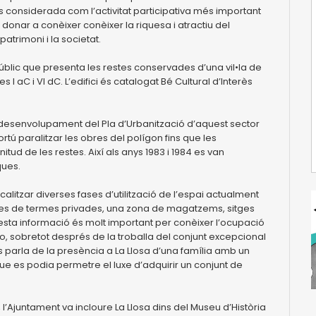
 considerada com l’activitat participativa més important
s donar a conèixer conèixer la riquesa i atractiu del
patrimoni i la societat.
públic que presenta les restes conservades d’una vil•la de
I aC i VI dC. L’edifici és catalogat Bé Cultural d’Interès
l desenvolupament del Pla d’Urbanització d’aquest sector
tú paralitzar les obres del polígon fins que les
d de les restes. Així als anys 1983 i 1984 es van
ques.
calitzar diverses fases d’utilització de l’espai actualment
estes de termes privades, una zona de magatzems, sitges
uesta informació és molt important per conèixer l’ocupació
co, sobretot després de la troballa del conjunt excepcional
s parla de la presència a La Llosa d’una família amb un
 que es podia permetre el luxe d’adquirir un conjunt de
 l’Ajuntament va incloure La Llosa dins del Museu d’Història