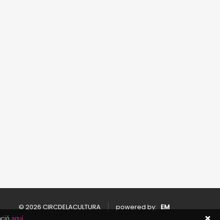
© 2026 CIRCDELACULTURA
powered by:
EM
ació
aquí