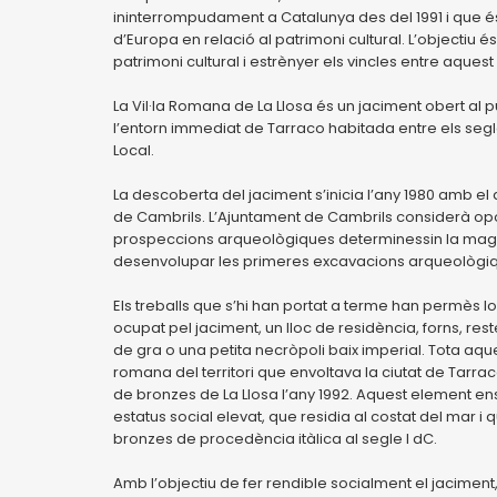
ininterrompudament a Catalunya des del 1991 i que és
d’Europa en relació al patrimoni cultural. L’objectiu é
patrimoni cultural i estrènyer els vincles entre aquest 
La Vil·la Romana de La Llosa és un jaciment obert al 
l’entorn immediat de Tarraco habitada entre els segles 
Local.
La descoberta del jaciment s’inicia l’any 1980 amb e
de Cambrils. L’Ajuntament de Cambrils considerà opor
prospeccions arqueològiques determinessin la magnitu
desenvolupar les primeres excavacions arqueològi
Els treballs que s’hi han portat a terme han permès lo
ocupat pel jaciment, un lloc de residència, forns, r
de gra o una petita necròpoli baix imperial. Tota aq
romana del territori que envoltava la ciutat de Tarra
de bronzes de La Llosa l’any 1992. Aquest element en
estatus social elevat, que residia al costat del mar i
bronzes de procedència itàlica al segle I dC.
Amb l’objectiu de fer rendible socialment el jaciment,