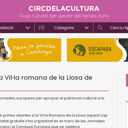
CIRCDELACULTURA
Guia cultural per gaudir del temps lliure
oblació
Categoria
Cerca rà
 Vil·la romana de la Llosa de
 jornades europees per apropar el patrimoni cultural a la
portes obertes a la Vil·la Romana de la Llosa aquest cap
ctivitat gratuïta s’ha organitzat en el marc de les Jornades
Europa i la Comissió Europea que se celebra