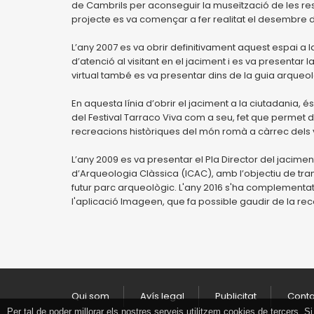
de Cambrils per aconseguir la museïtzació de les res
projecte es va començar a fer realitat el desembre de
L’any 2007 es va obrir definitivament aquest espai a
d’atenció al visitant en el jaciment i es va presentar 
virtual també es va presentar dins de la guia arqueo
En aquesta línia d’obrir el jaciment a la ciutadania,
del Festival Tarraco Viva com a seu, fet que permet
recreacions històriques del món romà a càrrec dels v
L’any 2009 es va presentar el Pla Director del jacime
d’Arqueologia Clàssica (ICAC), amb l’objectiu de tran
futur parc arqueològic. L'any 2016 s'ha complementat 
l'aplicació Imageen, que fa possible gaudir de la recon
Qui som
Avís legal
Publicitat
Cont
Per tal de poder millorar els nostres serveis utilitzem cookies de tercers.
Tancar