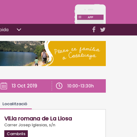
pida
13 Oct 2019
10:00-13:30h
Localització
Vil.la romana de La Llosa
Carrer Josep Iglesias, s/n
Cambrils