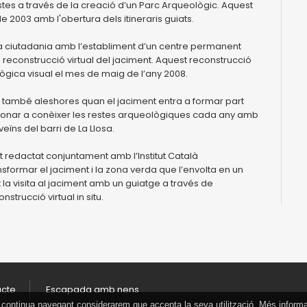
tes a través de la creació d’un Parc Arqueològic. Aquest
 2003 amb l'obertura dels itineraris guiats.
 la ciutadania amb l’establiment d’un centre permanent
la reconstrucció virtual del jaciment. Aquest reconstrucció
lògica visual el mes de maig de l’any 2008.
 és també aleshores quan el jaciment entra a formar part
 donar a conèixer les restes arqueològiques cada any amb
eïns del barri de La Llosa.
nt redactat conjuntament amb l’Institut Català
sformar el jaciment i la zona verda que l’envolta en un
la visita al jaciment amb un guiatge a través de
strucció virtual in situ.
acte
Escapada amb nens
 Si continua navegant considerarem que accepta la seva utilització. Més inform