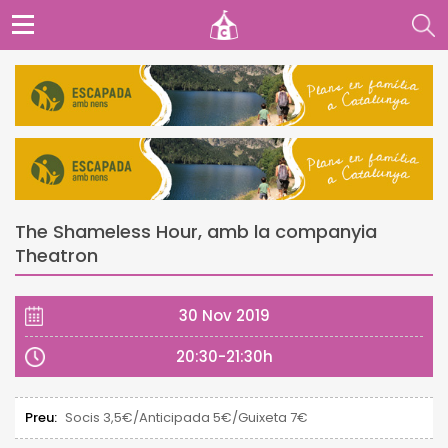
The Shameless Hour, amb la companyia
Theatron
30 Nov 2019
20:30-21:30h
Preu:
Socis 3,5€/Anticipada 5€/Guixeta 7€