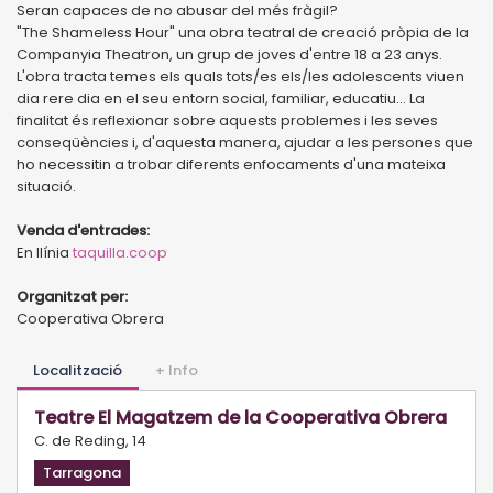
Seran capaces de no abusar del més fràgil?
"The Shameless Hour" una obra teatral de creació pròpia de la
Companyia Theatron, un grup de joves d'entre 18 a 23 anys.
L'obra tracta temes els quals tots/es els/les adolescents viuen
dia rere dia en el seu entorn social, familiar, educatiu... La
finalitat és reflexionar sobre aquests problemes i les seves
conseqüències i, d'aquesta manera, ajudar a les persones que
ho necessitin a trobar diferents enfocaments d'una mateixa
situació.
Venda d'entrades:
En llínia
taquilla.coop
Organitzat per:
Cooperativa Obrera
Localització
+ Info
Teatre El Magatzem de la Cooperativa Obrera
C. de Reding, 14
Tarragona