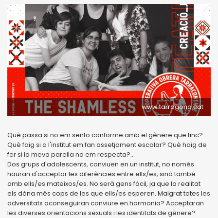
www.tarragona.cat
Què passa si no em sento conforme amb el gènere que tinc?
Què faig si a l'institut em fan assetjament escolar? Què haig de
fer si la meva parella no em respecta?...
Dos grups d'adolescents, conviuen en un institut, no només
hauran d'acceptar les diferències entre ells/es, sinó també
amb ells/es mateixos/es. No serà gens fàcil, ja que la realitat
els dóna més cops de les que ells/es esperen. Malgrat totes les
adversitats aconseguiran conviure en harmonia? Acceptaran
les diverses orientacions sexuals i les identitats de gènere?