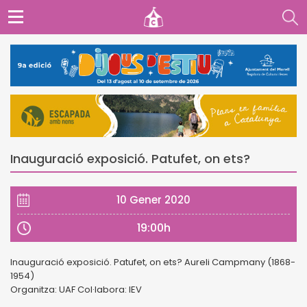
Inauguració exposició. Patufet, on ets?
10 Gener 2020
19:00h
Inauguració exposició. Patufet, on ets? Aureli Campmany (1868-
1954)
Organitza: UAF Col·labora: IEV