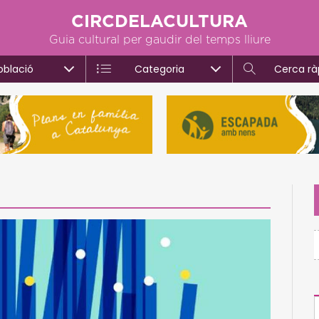
CIRCDELACULTURA
Guia cultural per gaudir del temps lliure
oblació
Categoria
Cerca rà