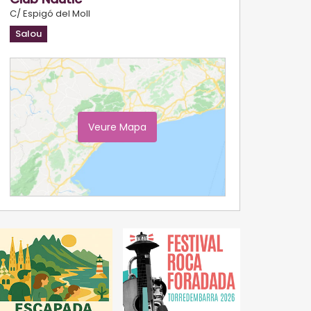
C/ Espigó del Moll
Salou
Veure Mapa
Ampliar Mapa