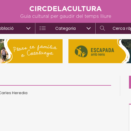
CIRCDELACULTURA
Guia cultural per gaudir del temps lliure
oblació
Categoria
Cerca rà
 Carles Heredia