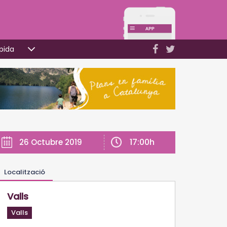
pida
17:00h
26 Octubre 2019
Localització
Valls
Valls