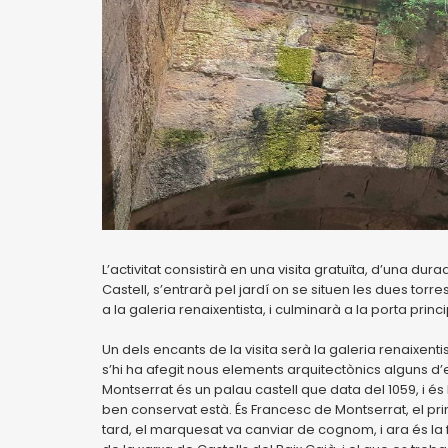
L’activitat consistirà en una visita gratuïta, d’una du
Castell, s’entrarà pel jardí on se situen les dues torr
a la galeria renaixentista, i culminarà a la porta princ
Un dels encants de la visita serà la galeria renaixenti
s’hi ha afegit nous elements arquitectònics alguns d’ell
Montserrat és un palau castell que data del 1059, i és 
ben conservat està. És Francesc de Montserrat, el pri
tard, el marquesat va canviar de cognom, i ara és la famí