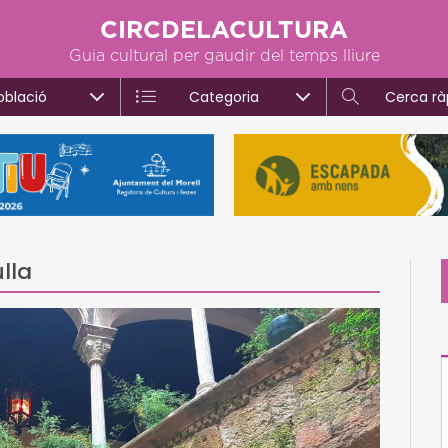
CIRCDELACULTURA
Guia cultural per gaudir del temps lliure
oblació
Categoria
Cerca rà
ulla