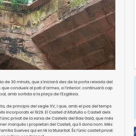
rada de 30 minuts, que s’iniciarà des de la porta reixada del
es que condueix al pati d’armes, a l’interior; continuarà cap
ipal, amb sortida a la plaça de l’Església.
sta, de principis del segle XV, i que, amb el pas del temps
s incorporats el 1929. El Castell d’Altafulla o Castell dels
l’únic privat de la xarxa de Castells del Baix Gaià, que més
mer marquès i propietari del Castell, qui li dona nom. Més
lia Suelves qui en té la titularitat. És l’únic castell privat