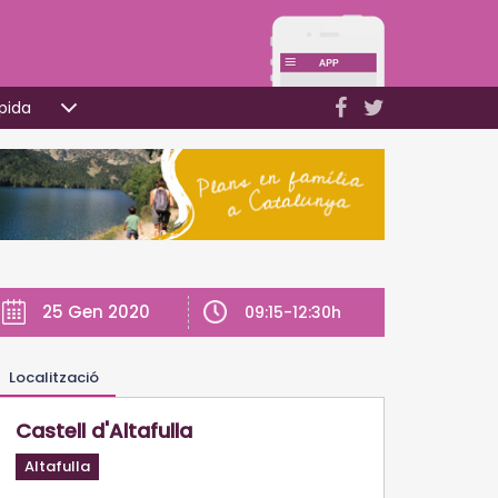
pida
25 Gen 2020
09:15-12:30h
Localització
Castell d'Altafulla
Altafulla