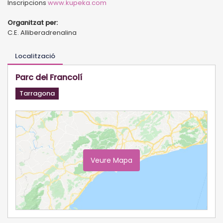
Inscripcions
www.kupeka.com
Organitzat per:
C.E. Alliberadrenalina
Localització
Parc del Francolí
Tarragona
Veure Mapa
Ampliar Mapa