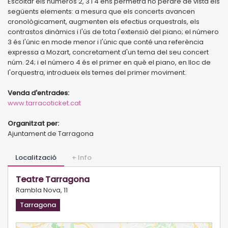
Escoltar els números 2, 3 i 4 ens permetrà no perdre de vista els
següents elements: a mesura que els concerts avancen
cronològicament, augmenten els efectius orquestrals, els
contrastos dinàmics i l'ús de tota l'extensió del piano; el número
3 és l'únic en mode menor i l'únic que conté una referència
expressa a Mozart, concretament d'un tema del seu concert
núm. 24; i el número 4 és el primer en què el piano, en lloc de
l'orquestra, introdueix els temes del primer moviment.
Venda d'entrades:
www.tarracoticket.cat
Organitzat per:
Ajuntament de Tarragona
Localització
+ Info
Teatre Tarragona
Rambla Nova, 11
Tarragona