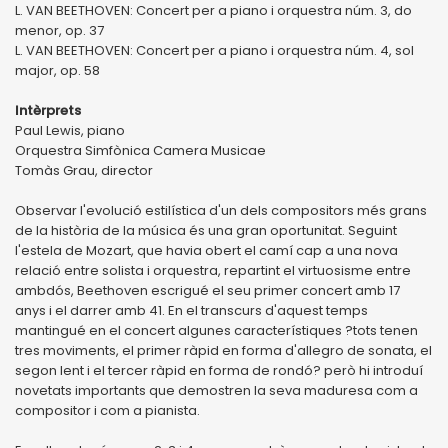
L. VAN BEETHOVEN: Concert per a piano i orquestra núm. 3, do
menor, op. 37
L. VAN BEETHOVEN: Concert per a piano i orquestra núm. 4, sol
major, op. 58
Intèrprets
Paul Lewis, piano
Orquestra Simfònica Camera Musicae
Tomàs Grau, director
Observar l'evolució estilística d'un dels compositors més grans
de la història de la música és una gran oportunitat. Seguint
l'estela de Mozart, que havia obert el camí cap a una nova
relació entre solista i orquestra, repartint el virtuosisme entre
ambdós, Beethoven escrigué el seu primer concert amb 17
anys i el darrer amb 41. En el transcurs d'aquest temps
mantingué en el concert algunes característiques ?tots tenen
tres moviments, el primer ràpid en forma d'allegro de sonata, el
segon lent i el tercer ràpid en forma de rondó? però hi introduí
novetats importants que demostren la seva maduresa com a
compositor i com a pianista.