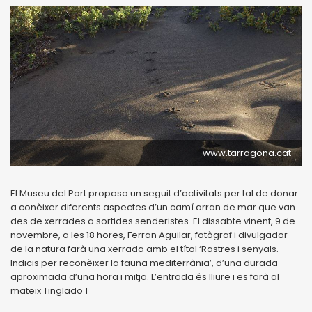
www.tarragona.cat
El Museu del Port proposa un seguit d’activitats per tal de donar
a conèixer diferents aspectes d’un camí arran de mar que van
des de xerrades a sortides senderistes. El dissabte vinent, 9 de
novembre, a les 18 hores, Ferran Aguilar, fotògraf i divulgador
de la natura farà una xerrada amb el títol ‘Rastres i senyals.
Indicis per reconèixer la fauna mediterrània’, d’una durada
aproximada d’una hora i mitja. L’entrada és lliure i es farà al
mateix Tinglado 1