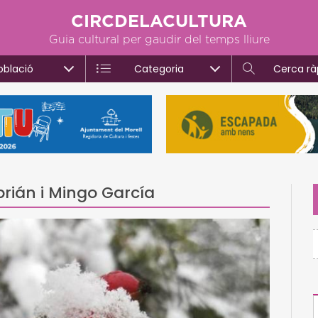
CIRCDELACULTURA
Guia cultural per gaudir del temps lliure
oblació
Categoria
Cerca rà
rián i Mingo García