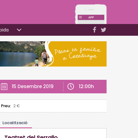
pida
12:00h
15 Desembre 2019
Preu:
2 €
Localització
Teatret del Serrallo