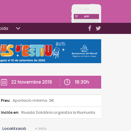
pida
18:30h
22 Novembre 2019
Preu:
Aportació mínima: 3€
Inclòs en:
Riuada Solidària organitza la Riumuntada
Localització
+ Info