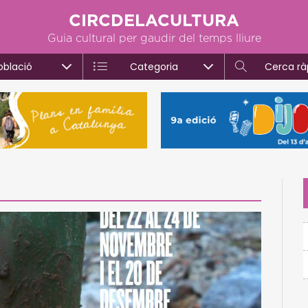
CIRCDELACULTURA
Guia cultural per gaudir del temps lliure
oblació
Categoria
Cerca rà