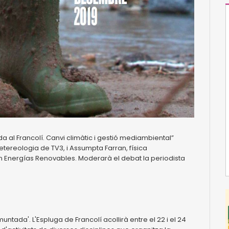
 al Francolí. Canvi climàtic i gestió mediambiental”
etereologia de TV3, i Assumpta Farran, física
n Energías Renovables. Moderarà el debat la periodista
tada'. L'Espluga de Francolí acollirà entre el 22 i el 24