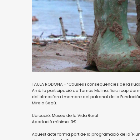
TAULA RODONA - “Causes i conseqüències de la riuada
Amb la participació de Tomàs Molina, físic i cap dem
del’atmosfera i membre del patronat de la Fundació
Mireia Segú.
Ubicació: Museu de la Vida Rural
Aportació mínima: 3€
Aquest acte forma part de la programació de la 'Riumun