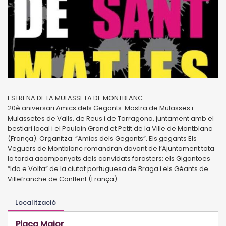
ESTRENA DE LA MULASSETA DE MONTBLANC
20è aniversari Amics dels Gegants. Mostra de Mulasses i
Mulassetes de Valls, de Reus i de Tarragona, juntament amb el
bestiari local i el Poulain Grand et Petit de la Ville de Montblanc
(França). Organitza: “Amics dels Gegants”. Els gegants Els
Veguers de Montblanc romandran davant de l’Ajuntament tota
la tarda acompanyats dels convidats forasters: els Gigantoes
“Ida e Volta” de la ciutat portuguesa de Braga i els Géants de
Villefranche de Conflent (França)
Localització
Plaça Major