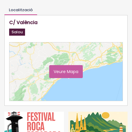
Localització
C/ València
Salou
Veure Mapa
Ampliar Mapa