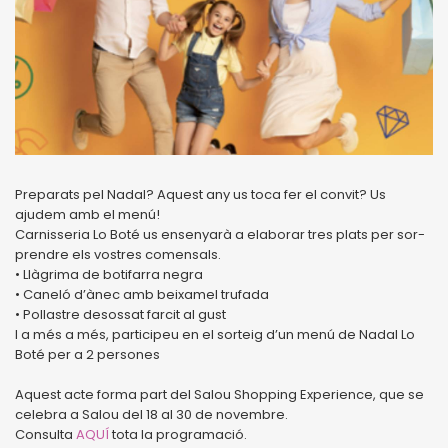
Preparats pel Nadal? Aquest any us toca fer el convit? Us
ajudem amb el menú!
Carnisseria Lo Boté us ensenyarà a elaborar tres plats per sor-
prendre els vostres comensals.
• Llàgrima de botifarra negra
• Caneló d’ànec amb beixamel trufada
• Pollastre desossat farcit al gust
I a més a més, participeu en el sorteig d’un menú de Nadal Lo
Boté per a 2 persones
Aquest acte forma part del Salou Shopping Experience, que se
celebra a Salou del 18 al 30 de novembre.
Consulta
AQUÍ
tota la programació.