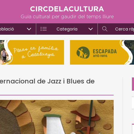
CIRCDELACULTURA
Guia cultural per gaudir del temps lliure
oblació
Categoria
Cerca rà
ernacional de Jazz i Blues de