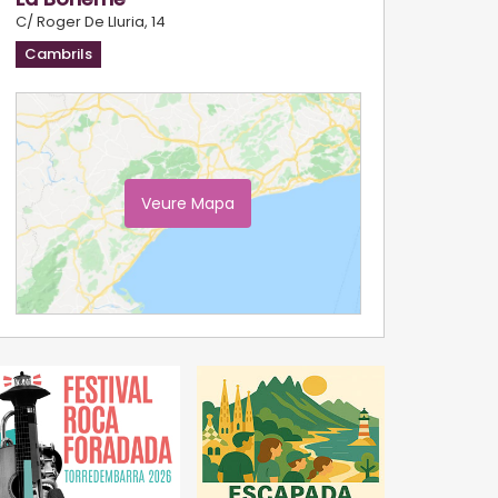
C/ Roger De Lluria, 14
Cambrils
Veure Mapa
Ampliar Mapa