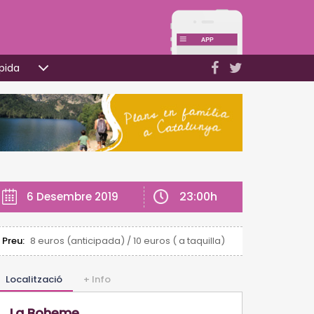
pida
23:00h
6 Desembre 2019
Preu:
8 euros (anticipada) / 10 euros ( a taquilla)
Localització
+ Info
La Boheme